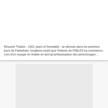
Résumé "Fables - 1001 years of Snowfalls - se déroule dans les premiers
jours de Fabletown, longtems avant que l'histoire de FABLES ne commence.
Lors d'un voyage en Arabie en tant qu'ambassadeur des personnages
exilés, Blanche Neige est capturée par le...