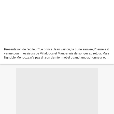
Présentation de l'éditeur "Le prince Jean vaincu, la Lune sauvée, l'heure est
venue pour messieurs de Villalobos et Maupertuis de songer au retour. Mais
l'ignoble Mendoza n'a pas dit son dernier mot et quand amour, honneur et
amitié s'opposent, la comédie...