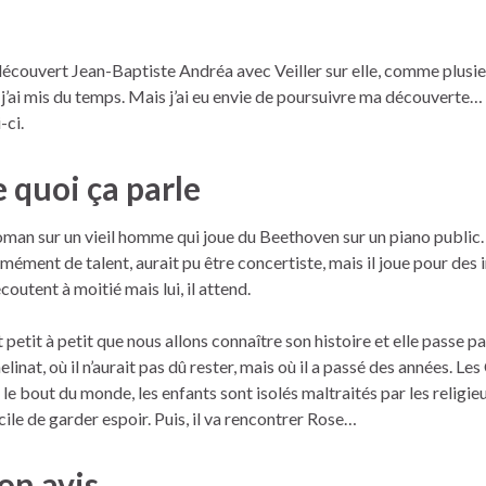
 découvert Jean-Baptiste Andréa avec Veiller sur elle, comme plusie
, j’ai mis du temps. Mais j’ai eu envie de poursuivre ma découverte… et
-ci.
 quoi ça parle
oman sur un vieil homme qui joue du Beethoven sur un piano public. 
mément de talent, aurait pu être concertiste, mais il joue pour des
écoutent à moitié mais lui, il attend.
t petit à petit que nous allons connaître son histoire et elle passe pa
elinat, où il n’aurait pas dû rester, mais où il a passé des années. Les
t le bout du monde, les enfants sont isolés maltraités par les religieux
icile de garder espoir. Puis, il va rencontrer Rose…
n avis