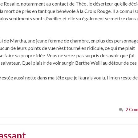
ne Rosalie, notamment au contact de Théo, le déserteur qu’elle déc
 la mort de près en tant que bénévole à la Croix Rouge. Il a connu Isa
tains sentiments vont s’éveiller et elle va également se mettre dans
lui de Martha, une jeune femme de chambre, en plus des personnag
ucun de leurs points de vue n’est tourné en ridicule, ce qui me plait
e faire sa propre idée. Vous ne serez pas surpris de savoir que j’ai
é salvateur. Quel plaisir de voir surgir Berthe Weill au détour de ces
tée aussi nette dans ma tête que je l’aurais voulu. Il m’en reste de
2 Com
assant