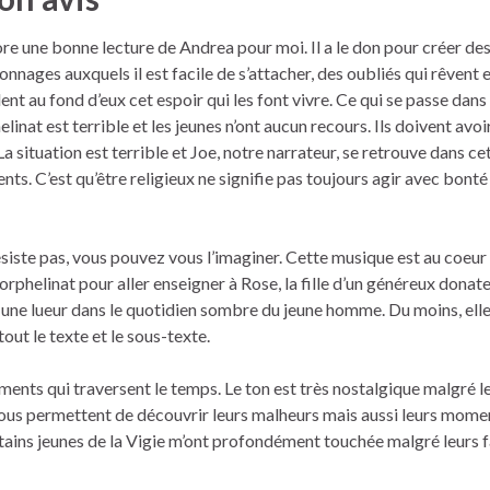
re une bonne lecture de Andrea pour moi. Il a le don pour créer de
onnages auxquels il est facile de s’attacher, des oubliés qui rêvent e
ent au fond d’eux cet espoir qui les font vivre. Ce qui se passe dans
elinat est terrible et les jeunes n’ont aucun recours. Ils doivent avoir 
La situation est terrible et Joe, notre narrateur, se retrouve dans ce
ts. C’est qu’être religieux ne signifie pas toujours agir avec bonté
siste pas, vous pouvez vous l’imaginer. Cette musique est au coeu
’orphelinat pour aller enseigner à Rose, la fille d’un généreux donate
te une lueur dans le quotidien sombre du jeune homme. Du moins, elle
out le texte et le sous-texte.
timents qui traversent le temps. Le ton est très nostalgique malgré l
nous permettent de découvrir leurs malheurs mais aussi leurs mome
ains jeunes de la Vigie m’ont profondément touchée malgré leurs fa