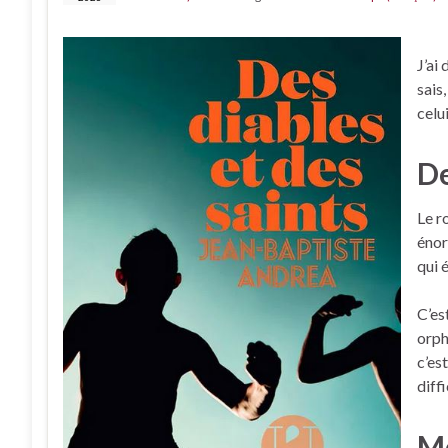
J’ai
sais
celui
De
Le r
énor
qui 
C’es
orph
c’es
diff
Mo