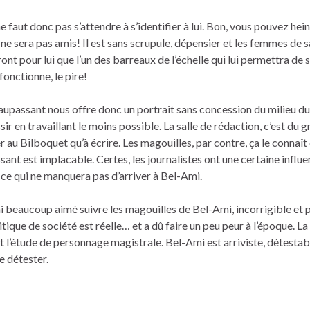
 ne faut donc pas s’attendre à s’identifier à lui. Bon, vous pouvez he
 ne sera pas amis! Il est sans scrupule, dépensier et les femmes de s
ont pour lui que l’un des barreaux de l’échelle qui lui permettra de s
fonctionne, le pire!
upassant nous offre donc un portrait sans concession du milieu du
r en travaillant le moins possible. La salle de rédaction, c’est du 
r au Bilboquet qu’à écrire. Les magouilles, par contre, ça le connaît 
ant est implacable. Certes, les journalistes ont une certaine influ
s, ce qui ne manquera pas d’arriver à Bel-Ami.
’ai beaucoup aimé suivre les magouilles de Bel-Ami, incorrigible et p
critique de société est réelle… et a dû faire un peu peur à l’époque. La
t l’étude de personnage magistrale. Bel-Ami est arriviste, détestab
e détester.