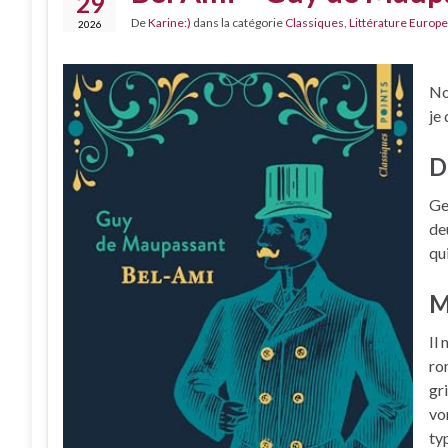
29
De
Karine:)
dans la catégorie
Classiques
,
Littérature Europe
2026
No
je
D
Ge
de
qui
M
Il
ro
gr
vo
ty