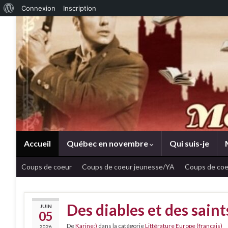
À propos de WordPress
Connexion
Inscription
Accueil
Québec en novembre
Qui suis-je
Coups de coeur
Coups de coeur jeunesse/YA
Coups de coe
Des diables et des sain
JUIN
05
De
Karine:)
dans la catégorie
Littérature Europe (français)
2026