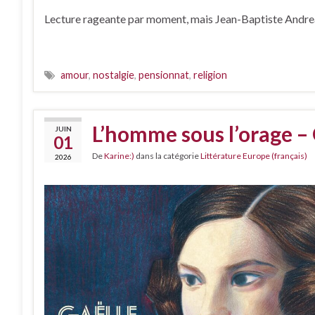
Lecture rageante par moment, mais Jean-Baptiste Andrea e
amour
,
nostalgie
,
pensionnat
,
religion
L’homme sous l’orage –
JUIN
01
De
Karine:)
dans la catégorie
Littérature Europe (français)
2026