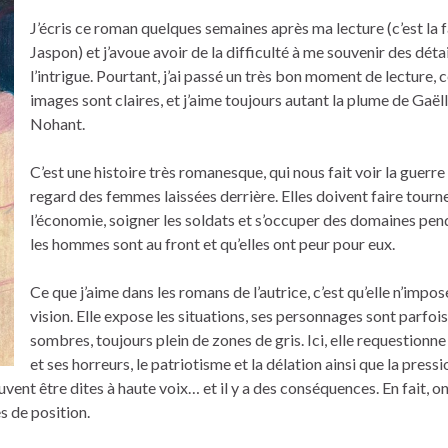
J’écris ce roman quelques semaines après ma lecture (c’est la 
Jaspon) et j’avoue avoir de la difficulté à me souvenir des déta
l’intrigue. Pourtant, j’ai passé un très bon moment de lecture, 
images sont claires, et j’aime toujours autant la plume de Gaël
Nohant.
C’est une histoire très romanesque, qui nous fait voir la guerre 
regard des femmes laissées derrière. Elles doivent faire tourn
l’économie, soigner les soldats et s’occuper des domaines pe
les hommes sont au front et qu’elles ont peur pour eux.
Ce que j’aime dans les romans de l’autrice, c’est qu’elle n’impo
vision. Elle expose les situations, ses personnages sont parfois
sombres, toujours plein de zones de gris. Ici, elle requestionne
et ses horreurs, le patriotisme et la délation ainsi que la pressi
uvent être dites à haute voix… et il y a des conséquences. En fait, o
s de position.