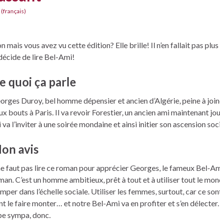
 (français)
n mais vous avez vu cette édition? Elle brille! Il n’en fallait pas plu
 décide de lire Bel-Ami!
e quoi ça parle
orges Duroy, bel homme dépensier et ancien d’Algérie, peine à join
ux bouts à Paris. Il va revoir Forestier, un ancien ami maintenant jou
 va l’inviter à une soirée mondaine et ainsi initier son ascension soci
on avis
 ne faut pas lire ce roman pour apprécier Georges, le fameux Bel-A
man. C’est un homme ambitieux, prêt à tout et à utiliser tout le mo
imper dans l’échelle sociale. Utiliser les femmes, surtout, car ce sont
nt le faire monter… et notre Bel-Ami va en profiter et s’en délecter.
pe sympa, donc.