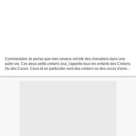
Commentaire Je pense que mes neveux ont été des chevaliers dans une
autre vie. Ces deux petits cretons (oui, j'appelle tous les enfants des Cretons.
Ou des Cocos. Ceux-là en particulier sont des cretons ou des cocos d'amour,
en fait. Un statut cretonnier...