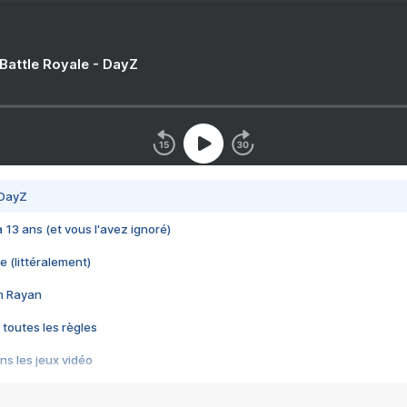
 Battle Royale - DayZ
 DayZ
 a 13 ans (et vous l'avez ignoré)
e (littéralement)
im Rayan
 toutes les règles
s les jeux vidéo
us choquant de Rockstar ? - Le scandale BULLY