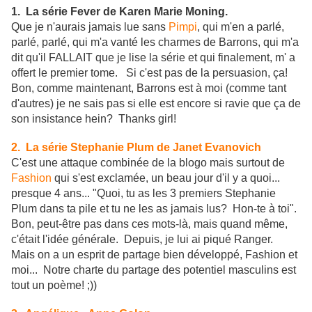
1. La série Fever de Karen Marie Moning.
Que je n'aurais jamais lue sans
Pimpi
, qui m'en a parlé,
parlé, parlé, qui m'a vanté les charmes de Barrons, qui m'a
dit qu'il FALLAIT que je lise la série et qui finalement, m' a
offert le premier tome. Si c'est pas de la persuasion, ça!
Bon, comme maintenant, Barrons est à moi (comme tant
d'autres) je ne sais pas si elle est encore si ravie que ça de
son insistance hein? Thanks girl!
2. La série Stephanie Plum de Janet Evanovich
C'est une attaque combinée de la blogo mais surtout de
Fashion
qui s'est exclamée, un beau jour d'il y a quoi...
presque 4 ans... "Quoi, tu as les 3 premiers Stephanie
Plum dans ta pile et tu ne les as jamais lus? Hon-te à toi".
Bon, peut-être pas dans ces mots-là, mais quand même,
c'était l'idée générale. Depuis, je lui ai piqué Ranger.
Mais on a un esprit de partage bien développé, Fashion et
moi... Notre charte du partage des potentiel masculins est
tout un poème! ;))