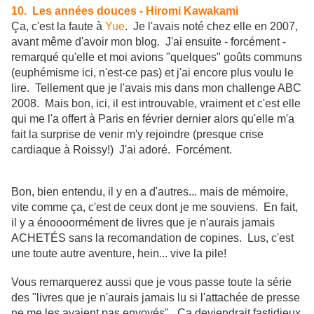
10. Les années douces - Hiromi Kawakami
Ça, c'est la faute à
Yue
. Je l'avais noté chez elle en 2007,
avant même d'avoir mon blog. J'ai ensuite - forcément -
remarqué qu'elle et moi avions "quelques" goûts communs
(euphémisme ici, n'est-ce pas) et j'ai encore plus voulu le
lire. Tellement que je l'avais mis dans mon challenge ABC
2008. Mais bon, ici, il est introuvable, vraiment et c'est elle
qui me l'a offert à Paris en février dernier alors qu'elle m'a
fait la surprise de venir m'y rejoindre (presque crise
cardiaque à Roissy!) J'ai adoré. Forcément.
Bon, bien entendu, il y en a d'autres... mais de mémoire,
vite comme ça, c'est de ceux dont je me souviens. En fait,
il y a énoooormément de livres que je n'aurais jamais
ACHETÉS sans la recomandation de copines. Lus, c'est
une toute autre aventure, hein... vive la pile!
Vous remarquerez aussi que je vous passe toute la série
des "livres que je n'aurais jamais lu si l'attachée de presse
ne me les avaient pas envoyés". Ça deviendrait fastidieux