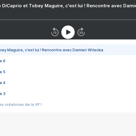
 DiCaprio et Tobey Maguire, c'est lui ! Rencontre avec Dam
bey Maguire, c'est lui ! Rencontre avec Damien Witecka
e 6
e 5
e 4
e 3
s créatrices de la VF !
e 2
e 1