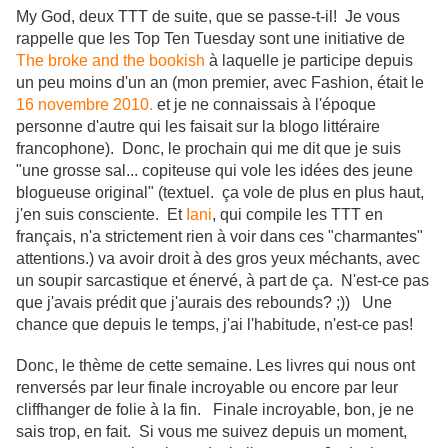
My God, deux TTT de suite, que se passe-t-il! Je vous
rappelle que les Top Ten Tuesday sont une initiative de
The broke and the bookish
à laquelle je participe depuis
un peu moins d'un an (mon premier, avec Fashion, était le
16 novembre 2010.
et je ne connaissais à l'époque
personne d'autre qui les faisait sur la blogo littéraire
francophone). Donc, le prochain qui me dit que je suis
"une grosse sal... copiteuse qui vole les idées des jeune
blogueuse original" (textuel. ça vole de plus en plus haut,
j'en suis consciente. Et
Iani
, qui compile les TTT en
français, n'a strictement rien à voir dans ces "charmantes"
attentions.) va avoir droit à des gros yeux méchants, avec
un soupir sarcastique et énervé, à part de ça. N'est-ce pas
que j'avais prédit que j'aurais des rebounds? ;)) Une
chance que depuis le temps, j'ai l'habitude, n'est-ce pas!
Donc, le thème de cette semaine. Les livres qui nous ont
renversés par leur finale incroyable ou encore par leur
cliffhanger de folie à la fin. Finale incroyable, bon, je ne
sais trop, en fait. Si vous me suivez depuis un moment,