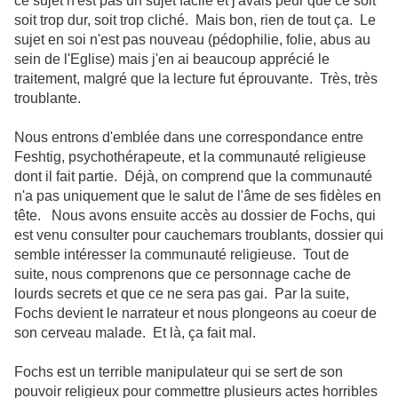
ce sujet n'est pas un sujet facile et j'avais peur que ce soit
soit trop dur, soit trop cliché. Mais bon, rien de tout ça. Le
sujet en soi n'est pas nouveau (pédophilie, folie, abus au
sein de l'Eglise) mais j'en ai beaucoup apprécié le
traitement, malgré que la lecture fut éprouvante. Très, très
troublante.
Nous entrons d'emblée dans une correspondance entre
Feshtig, psychothérapeute, et la communauté religieuse
dont il fait partie. Déjà, on comprend que la communauté
n'a pas uniquement que le salut de l'âme de ses fidèles en
tête. Nous avons ensuite accès au dossier de Fochs, qui
est venu consulter pour cauchemars troublants, dossier qui
semble intéresser la communauté religieuse. Tout de
suite, nous comprenons que ce personnage cache de
lourds secrets et que ce ne sera pas gai. Par la suite,
Fochs devient le narrateur et nous plongeons au coeur de
son cerveau malade. Et là, ça fait mal.
Fochs est un terrible manipulateur qui se sert de son
pouvoir religieux pour commettre plusieurs actes horribles