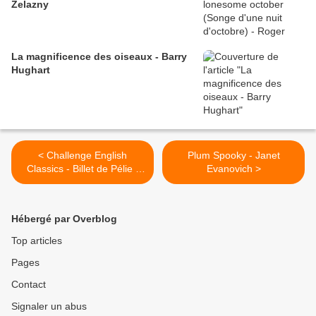
Zelazny
La magnificence des oiseaux - Barry
Hughart
< Challenge English
Plum Spooky - Janet
Classics - Billet de Pélie -
Evanovich >
Le grillon du foyer de
Charles Dickens
Hébergé par Overblog
Top articles
Pages
Contact
Signaler un abus