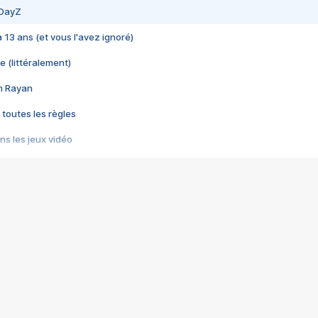
 DayZ
 a 13 ans (et vous l'avez ignoré)
e (littéralement)
im Rayan
 toutes les règles
s les jeux vidéo
us choquant de Rockstar ? - Le scandale BULLY
e plus moche de Steam
du RÊVE tourne au CAUCHEMAR
pendant 8 heures
it… à tort
umiliés par un jeu vidéo