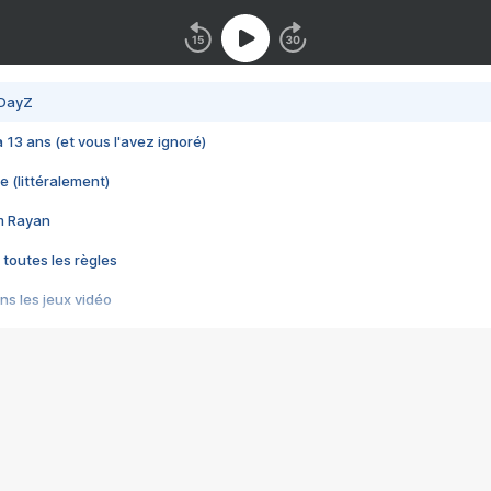
 DayZ
 a 13 ans (et vous l'avez ignoré)
e (littéralement)
im Rayan
 toutes les règles
s les jeux vidéo
us choquant de Rockstar ? - Le scandale BULLY
e plus moche de Steam
du RÊVE tourne au CAUCHEMAR
pendant 8 heures