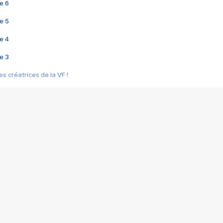
e 6
e 5
e 4
e 3
s créatrices de la VF !
e 2
e 1
e Mektoub My Love arrive enfin ! Rencontre avec Shaïn Boumedine et Sal
i : après Toni en famille
elle réalise le bouleversant Dites lui que je l'aime
ais ! Rencontre autour de Vie privée de Rebecca Zlotowski
 de Marguerite, Grave... Rencontre avec Ella Rumpf
 Les Rêveurs, un film intime sur la santé mentale