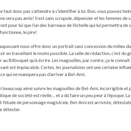
 ne faut donc pas s’attendre à s’identifier à lui. Bon, vous pouvez he
 ne sera pas amis! Il est sans scrupule, dépensier et les femmes de s
ont pour lui que l’un des barreaux de l’échelle qui lui permettra de s
fonctionne, le pire!
upassant nous offre donc un portrait sans concession du milieu du
r en travaillant le moins possible. La salle de rédaction, c’est du 
r au Bilboquet qu’à écrire. Les magouilles, par contre, ça le connaît 
ant est implacable. Certes, les journalistes ont une certaine influ
s, ce qui ne manquera pas d’arriver à Bel-Ami.
’ai beaucoup aimé suivre les magouilles de Bel-Ami, incorrigible et p
critique de société est réelle… et a dû faire un peu peur à l’époque. La
t l’étude de personnage magistrale. Bel-Ami est arriviste, détestab
e détester.