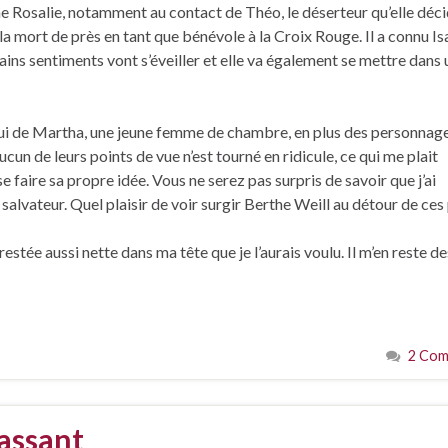
ne Rosalie, notamment au contact de Théo, le déserteur qu’elle déc
 la mort de près en tant que bénévole à la Croix Rouge. Il a connu Isa
tains sentiments vont s’éveiller et elle va également se mettre dans
lui de Martha, une jeune femme de chambre, en plus des personnag
ucun de leurs points de vue n’est tourné en ridicule, ce qui me plait
e faire sa propre idée. Vous ne serez pas surpris de savoir que j’ai
é salvateur. Quel plaisir de voir surgir Berthe Weill au détour de ces
tée aussi nette dans ma tête que je l’aurais voulu. Il m’en reste de
2 Com
assant