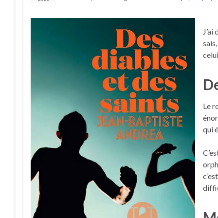
J’ai
sais
celui
De
Le r
énor
qui 
C’es
orph
c’es
diff
Mo