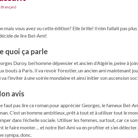
 (français)
n mais vous avez vu cette édition? Elle brille! Il n’en fallait pas plu
 décide de lire Bel-Ami!
e quoi ça parle
orges Duroy, bel homme dépensier et ancien d’Algérie, peine à join
ux bouts à Paris. Il va revoir Forestier, un ancien ami maintenant jou
 va l’inviter à une soirée mondaine et ainsi initier son ascension soci
on avis
 ne faut pas lire ce roman pour apprécier Georges, le fameux Bel-A
man. C’est un homme ambitieux, prêt à tout et à utiliser tout le mo
imper dans l’échelle sociale. Utiliser les femmes, surtout, car ce sont
nt le faire monter… et notre Bel-Ami va en profiter et s’en délecter.
pe sympa, donc.