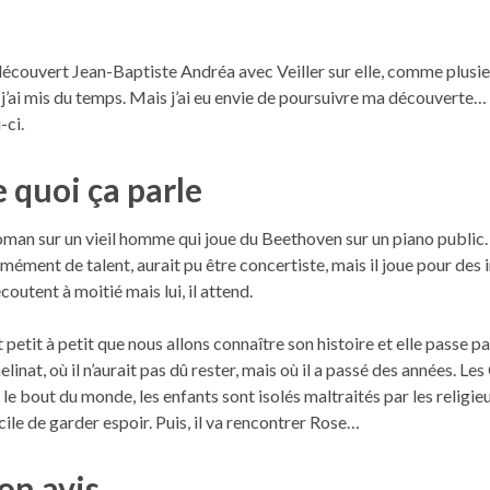
 découvert Jean-Baptiste Andréa avec Veiller sur elle, comme plusie
, j’ai mis du temps. Mais j’ai eu envie de poursuivre ma découverte… et
-ci.
 quoi ça parle
oman sur un vieil homme qui joue du Beethoven sur un piano public. 
mément de talent, aurait pu être concertiste, mais il joue pour des
écoutent à moitié mais lui, il attend.
t petit à petit que nous allons connaître son histoire et elle passe pa
elinat, où il n’aurait pas dû rester, mais où il a passé des années. Les
t le bout du monde, les enfants sont isolés maltraités par les religieux
icile de garder espoir. Puis, il va rencontrer Rose…
n avis