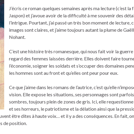
J’écris ce roman quelques semaines après ma lecture (c’est la 
Jaspon) et j’avoue avoir de la difficulté à me souvenir des déta
l’intrigue. Pourtant, j’ai passé un très bon moment de lecture, 
images sont claires, et j’aime toujours autant la plume de Gaël
Nohant.
C’est une histoire très romanesque, qui nous fait voir la guerre 
regard des femmes laissées derrière. Elles doivent faire tourn
l’économie, soigner les soldats et s’occuper des domaines pe
les hommes sont au front et qu’elles ont peur pour eux.
Ce que j’aime dans les romans de l’autrice, c’est qu’elle n’impo
vision. Elle expose les situations, ses personnages sont parfois
sombres, toujours plein de zones de gris. Ici, elle requestionne
et ses horreurs, le patriotisme et la délation ainsi que la pressi
uvent être dites à haute voix… et il y a des conséquences. En fait, o
s de position.