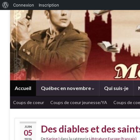
À propos de WordPress
Connexion
Inscription
Accueil
Québec en novembre
Qui suis-je
Coups de coeur
Coups de coeur jeunesse/YA
Coups de coe
Des diables et des sain
JUIN
05
De
Karine:)
dans la catégorie
Littérature Europe (français)
2026