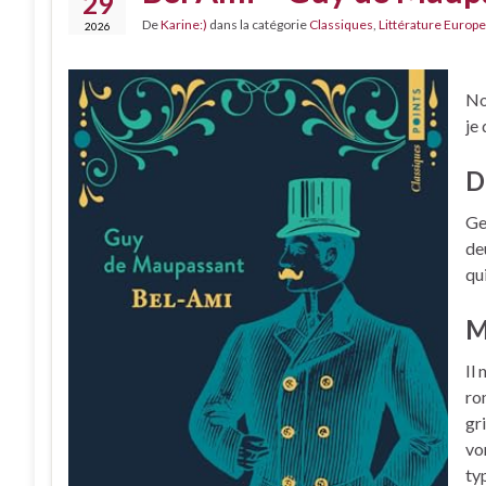
29
De
Karine:)
dans la catégorie
Classiques
,
Littérature Europe
2026
No
je
D
Ge
de
qui
M
Il
ro
gr
vo
ty