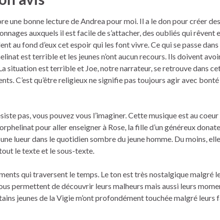
re une bonne lecture de Andrea pour moi. Il a le don pour créer de
onnages auxquels il est facile de s’attacher, des oubliés qui rêvent e
ent au fond d’eux cet espoir qui les font vivre. Ce qui se passe dans
elinat est terrible et les jeunes n’ont aucun recours. Ils doivent avoir 
La situation est terrible et Joe, notre narrateur, se retrouve dans ce
ts. C’est qu’être religieux ne signifie pas toujours agir avec bonté
siste pas, vous pouvez vous l’imaginer. Cette musique est au coeu
’orphelinat pour aller enseigner à Rose, la fille d’un généreux donate
te une lueur dans le quotidien sombre du jeune homme. Du moins, elle
out le texte et le sous-texte.
timents qui traversent le temps. Le ton est très nostalgique malgré l
nous permettent de découvrir leurs malheurs mais aussi leurs mome
ains jeunes de la Vigie m’ont profondément touchée malgré leurs fa