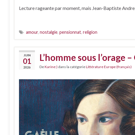
Lecture rageante par moment, mais Jean-Baptiste Andrea e
amour
,
nostalgie
,
pensionnat
,
religion
L’homme sous l’orage –
JUIN
01
De
Karine:)
dans la catégorie
Littérature Europe (français)
2026