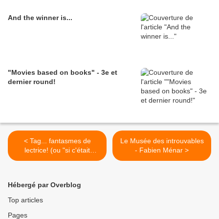
And the winner is...
"Movies based on books" - 3e et
dernier round!
< Tag... fantasmes de
Le Musée des introuvables
lectrice! (ou "si c'était
- Fabien Ménar >
possible... bah, alors)
Hébergé par Overblog
Top articles
Pages