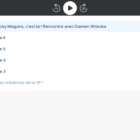
bey Maguire, c'est lui ! Rencontre avec Damien Witecka
e 6
e 5
e 4
e 3
s créatrices de la VF !
e 2
e 1
e Mektoub My Love arrive enfin ! Rencontre avec Shaïn Boumedine et Sal
i : après Toni en famille
elle réalise le bouleversant Dites lui que je l'aime