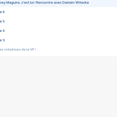
bey Maguire, c'est lui ! Rencontre avec Damien Witecka
e 6
e 5
e 4
e 3
s créatrices de la VF !
e 2
e 1
e Mektoub My Love arrive enfin ! Rencontre avec Shaïn Boumedine et Sal
i : après Toni en famille
elle réalise le bouleversant Dites lui que je l'aime
ais ! Rencontre autour de Vie privée de Rebecca Zlotowski
 de Marguerite, Grave... Rencontre avec Ella Rumpf