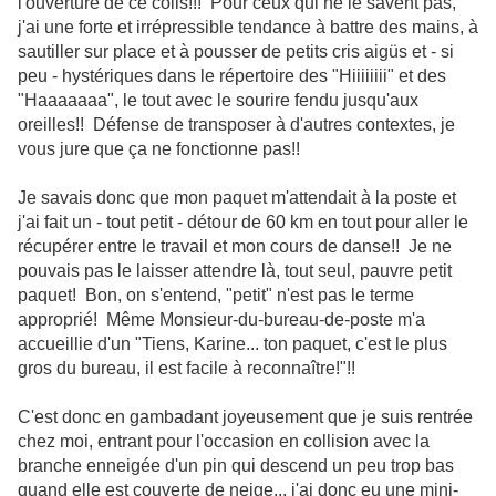
l'ouverture de ce colis!!! Pour ceux qui ne le savent pas,
j'ai une forte et irrépressible tendance à battre des mains, à
sautiller sur place et à pousser de petits cris aigüs et - si
peu - hystériques dans le répertoire des "Hiiiiiiii" et des
"Haaaaaaa", le tout avec le sourire fendu jusqu'aux
oreilles!! Défense de transposer à d'autres contextes, je
vous jure que ça ne fonctionne pas!!
Je savais donc que mon paquet m'attendait à la poste et
j'ai fait un - tout petit - détour de 60 km en tout pour aller le
récupérer entre le travail et mon cours de danse!! Je ne
pouvais pas le laisser attendre là, tout seul, pauvre petit
paquet! Bon, on s'entend, "petit" n'est pas le terme
approprié! Même Monsieur-du-bureau-de-poste m'a
accueillie d'un "Tiens, Karine... ton paquet, c'est le plus
gros du bureau, il est facile à reconnaître!"!!
C'est donc en gambadant joyeusement que je suis rentrée
chez moi, entrant pour l'occasion en collision avec la
branche enneigée d'un pin qui descend un peu trop bas
quand elle est couverte de neige... j'ai donc eu une mini-