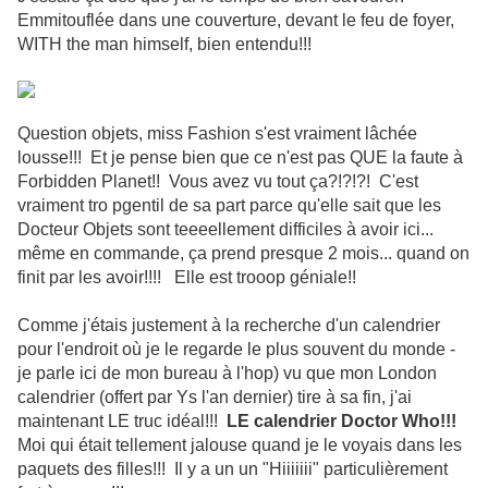
Emmitouflée dans une couverture, devant le feu de foyer,
WITH the man himself, bien entendu!!!
Question objets, miss Fashion s'est vraiment lâchée
lousse!!! Et je pense bien que ce n'est pas QUE la faute à
Forbidden Planet!! Vous avez vu tout ça?!?!?! C'est
vraiment tro pgentil de sa part parce qu'elle sait que les
Docteur Objets sont teeeellement difficiles à avoir ici...
même en commande, ça prend presque 2 mois... quand on
finit par les avoir!!!! Elle est trooop géniale!!
Comme j'étais justement à la recherche d'un calendrier
pour l'endroit où je le regarde le plus souvent du monde -
je parle ici de mon bureau à l'hop) vu que mon London
calendrier (offert par Ys l'an dernier) tire à sa fin, j'ai
maintenant LE truc idéal!!!
LE calendrier Doctor Who!!!
Moi qui était tellement jalouse quand je le voyais dans les
paquets des filles!!! Il y a un un "Hiiiiiii" particulièrement