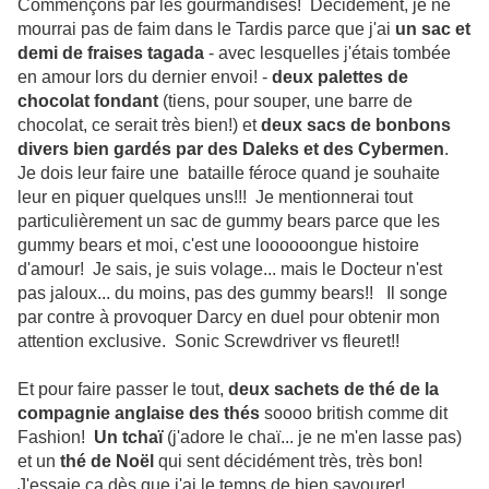
Commençons par les gourmandises! Décidément, je ne
mourrai pas de faim dans le Tardis parce que j'ai
un sac et
demi de fraises tagada
- avec lesquelles j'étais tombée
en amour lors du dernier envoi! -
deux palettes de
chocolat fondant
(tiens, pour souper, une barre de
chocolat, ce serait très bien!) et
deux sacs de bonbons
divers bien gardés par des Daleks et des Cybermen
.
Je dois leur faire une bataille féroce quand je souhaite
leur en piquer quelques uns!!! Je mentionnerai tout
particulièrement un sac de gummy bears parce que les
gummy bears et moi, c'est une loooooongue histoire
d'amour! Je sais, je suis volage... mais le Docteur n'est
pas jaloux... du moins, pas des gummy bears!! Il songe
par contre à provoquer Darcy en duel pour obtenir mon
attention exclusive. Sonic Screwdriver vs fleuret!!
Et pour faire passer le tout,
deux sachets de thé de la
compagnie anglaise des thés
soooo british comme dit
Fashion!
Un tchaï
(j'adore le chaï... je ne m'en lasse pas)
et un
thé de Noël
qui sent décidément très, très bon!
J'essaie ça dès que j'ai le temps de bien savourer!