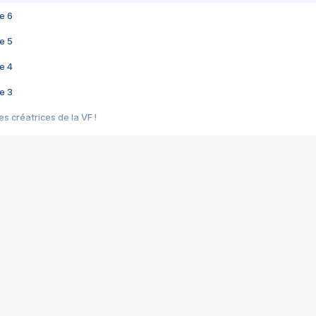
e 6
e 5
e 4
e 3
s créatrices de la VF !
e 2
e 1
e Mektoub My Love arrive enfin ! Rencontre avec Shaïn Boumedine et Sal
i : après Toni en famille
elle réalise le bouleversant Dites lui que je l'aime
ais ! Rencontre autour de Vie privée de Rebecca Zlotowski
 de Marguerite, Grave... Rencontre avec Ella Rumpf