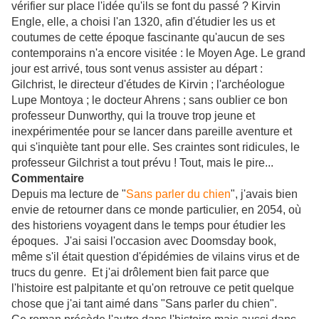
vérifier sur place l'idée qu'ils se font du passé ? Kirvin
Engle, elle, a choisi l'an 1320, afin d'étudier les us et
coutumes de cette époque fascinante qu'aucun de ses
contemporains n'a encore visitée : le Moyen Age. Le grand
jour est arrivé, tous sont venus assister au départ :
Gilchrist, le directeur d'études de Kirvin ; l'archéologue
Lupe Montoya ; le docteur Ahrens ; sans oublier ce bon
professeur Dunworthy, qui la trouve trop jeune et
inexpérimentée pour se lancer dans pareille aventure et
qui s'inquiète tant pour elle. Ses craintes sont ridicules, le
professeur Gilchrist a tout prévu ! Tout, mais le pire...
Commentaire
Depuis ma lecture de "
Sans parler du chien
", j'avais bien
envie de retourner dans ce monde particulier, en 2054, où
des historiens voyagent dans le temps pour étudier les
époques. J'ai saisi l'occasion avec Doomsday book,
même s'il était question d'épidémies de vilains virus et de
trucs du genre. Et j'ai drôlement bien fait parce que
l'histoire est palpitante et qu'on retrouve ce petit quelque
chose que j'ai tant aimé dans "Sans parler du chien".