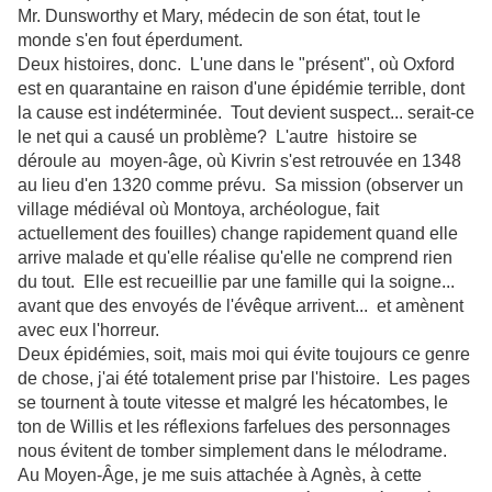
Mr. Dunsworthy et Mary, médecin de son état, tout le
monde s'en fout éperdument.
Deux histoires, donc. L'une dans le "présent", où Oxford
est en quarantaine en raison d'une épidémie terrible, dont
la cause est indéterminée. Tout devient suspect... serait-ce
le net qui a causé un problème? L'autre histoire se
déroule au moyen-âge, où Kivrin s'est retrouvée en 1348
au lieu d'en 1320 comme prévu. Sa mission (observer un
village médiéval où Montoya, archéologue, fait
actuellement des fouilles) change rapidement quand elle
arrive malade et qu'elle réalise qu'elle ne comprend rien
du tout. Elle est recueillie par une famille qui la soigne...
avant que des envoyés de l'évêque arrivent... et amènent
avec eux l'horreur.
Deux épidémies, soit, mais moi qui évite toujours ce genre
de chose, j'ai été totalement prise par l'histoire. Les pages
se tournent à toute vitesse et malgré les hécatombes, le
ton de Willis et les réflexions farfelues des personnages
nous évitent de tomber simplement dans le mélodrame.
Au Moyen-Âge, je me suis attachée à Agnès, à cette