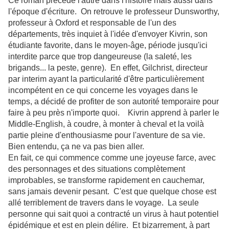
Ce roman précède l'autre dans l'histoire mais aussi dans
l'époque d'écriture. On retrouve le professeur Dunsworthy,
professeur à Oxford et responsable de l'un des
départements, très inquiet à l'idée d'envoyer Kivrin, son
étudiante favorite, dans le moyen-âge, période jusqu'ici
interdite parce que trop dangeureuse (la saleté, les
brigands... la peste, genre). En effet, Gilchrist, directeur
par interim ayant la particularité d'être particulièrement
incompétent en ce qui concerne les voyages dans le
temps, a décidé de profiter de son autorité temporaire pour
faire à peu près n'importe quoi. Kivrin apprend à parler le
Middle-English, à coudre, à monter à cheval et la voilà
partie pleine d'enthousiasme pour l'aventure de sa vie.
Bien entendu, ça ne va pas bien aller.
En fait, ce qui commence comme une joyeuse farce, avec
des personnages et des situations complètement
improbables, se transforme rapidement en cauchemar,
sans jamais devenir pesant. C'est que quelque chose est
allé terriblement de travers dans le voyage. La seule
personne qui sait quoi a contracté un virus à haut potentiel
épidémique et est en plein délire. Et bizarrement, à part