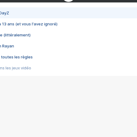
 DayZ
 a 13 ans (et vous l'avez ignoré)
e (littéralement)
im Rayan
 toutes les règles
s les jeux vidéo
us choquant de Rockstar ? - Le scandale BULLY
e plus moche de Steam
du RÊVE tourne au CAUCHEMAR
pendant 8 heures
it… à tort
umiliés par un jeu vidéo