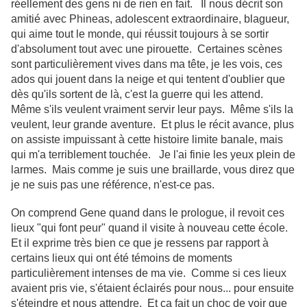
réellement des gens ni de rien en fait. Il nous décrit son
amitié avec Phineas, adolescent extraordinaire, blagueur,
qui aime tout le monde, qui réussit toujours à se sortir
d'absolument tout avec une pirouette. Certaines scènes
sont particulièrement vives dans ma tête, je les vois, ces
ados qui jouent dans la neige et qui tentent d'oublier que
dès qu'ils sortent de là, c'est la guerre qui les attend.
Même s'ils veulent vraiment servir leur pays. Même s'ils la
veulent, leur grande aventure. Et plus le récit avance, plus
on assiste impuissant à cette histoire limite banale, mais
qui m'a terriblement touchée. Je l'ai finie les yeux plein de
larmes. Mais comme je suis une braillarde, vous direz que
je ne suis pas une référence, n'est-ce pas.
On comprend Gene quand dans le prologue, il revoit ces
lieux "qui font peur" quand il visite à nouveau cette école.
Et il exprime très bien ce que je ressens par rapport à
certains lieux qui ont été témoins de moments
particulièrement intenses de ma vie. Comme si ces lieux
avaient pris vie, s'étaient éclairés pour nous... pour ensuite
s'éteindre et nous attendre. Et ça fait un choc de voir que