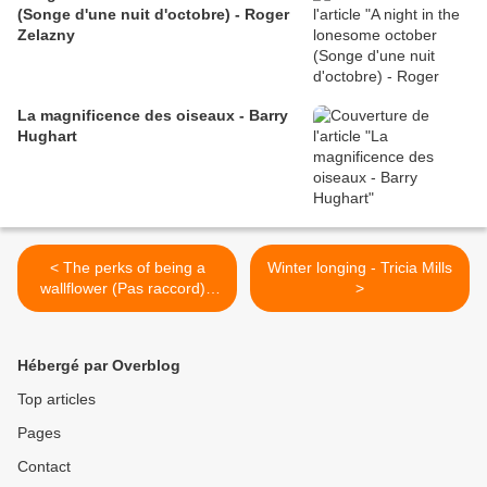
(Songe d'une nuit d'octobre) - Roger
Zelazny
La magnificence des oiseaux - Barry
Hughart
< The perks of being a
Winter longing - Tricia Mills
wallflower (Pas raccord) -
>
Stephen Chbosky
Hébergé par Overblog
Top articles
Pages
Contact