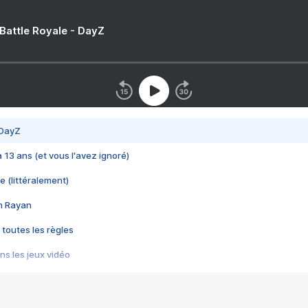
 Battle Royale - DayZ
 DayZ
 a 13 ans (et vous l'avez ignoré)
e (littéralement)
im Rayan
 toutes les règles
s les jeux vidéo
us choquant de Rockstar ? - Le scandale BULLY
e plus moche de Steam