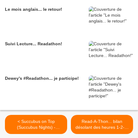
Le mois anglais... le retour!
Suivi Lecture... Readathon!
Dewey's #Readathon... je participe!
< Succubus on Top
Read-A-Thon... bilan
(Succubus Nights) -
désolant des heures 1-2-3-
Richelle Mead
4-5-6 et une demi-7! >