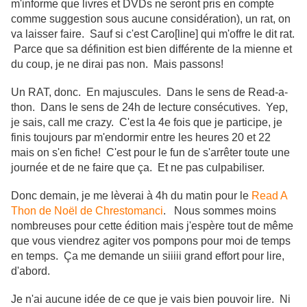
m'informe que livres et DVDs ne seront pris en compte
comme suggestion sous aucune considération), un rat, on
va laisser faire. Sauf si c'est Caro[line] qui m'offre le dit rat.
Parce que sa définition est bien différente de la mienne et
du coup, je ne dirai pas non. Mais passons!
Un RAT, donc. En majuscules. Dans le sens de Read-a-
thon. Dans le sens de 24h de lecture consécutives. Yep,
je sais, call me crazy. C'est la 4e fois que je participe, je
finis toujours par m'endormir entre les heures 20 et 22
mais on s'en fiche! C'est pour le fun de s'arrêter toute une
journée et de ne faire que ça. Et ne pas culpabiliser.
Donc demain, je me lèverai à 4h du matin pour le
Read A
Thon de Noël de Chrestomanci
. Nous sommes moins
nombreuses pour cette édition mais j'espère tout de même
que vous viendrez agiter vos pompons pour moi de temps
en temps. Ça me demande un siiiii grand effort pour lire,
d'abord.
Je n'ai aucune idée de ce que je vais bien pouvoir lire. Ni