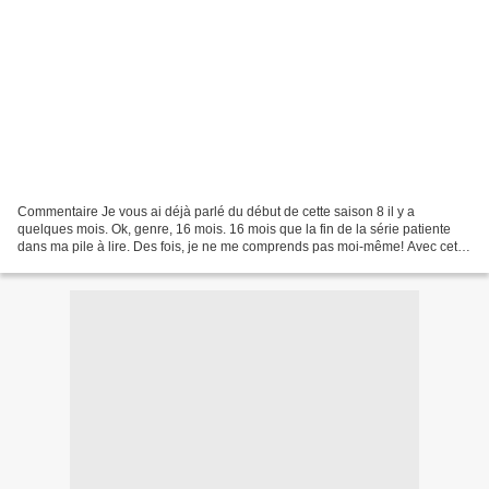
Commentaire Je vous ai déjà parlé du début de cette saison 8 il y a
quelques mois. Ok, genre, 16 mois. 16 mois que la fin de la série patiente
dans ma pile à lire. Des fois, je ne me comprends pas moi-même! Avec cette
saison 8, il y a un arc principal,...