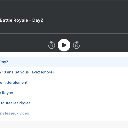
 Battle Royale - DayZ
 DayZ
 a 13 ans (et vous l'avez ignoré)
e (littéralement)
im Rayan
 toutes les règles
s les jeux vidéo
us choquant de Rockstar ? - Le scandale BULLY