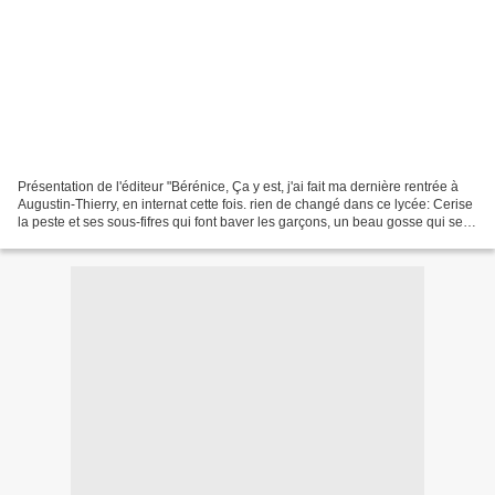
Présentation de l'éditeur "Bérénice, Ça y est, j'ai fait ma dernière rentrée à
Augustin-Thierry, en internat cette fois. rien de changé dans ce lycée: Cerise
la peste et ses sous-fifres qui font baver les garçons, un beau gosse qui se
prend pour Brad...