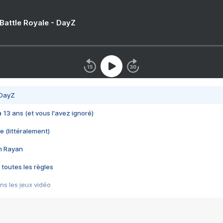
 Battle Royale - DayZ
 DayZ
 a 13 ans (et vous l'avez ignoré)
e (littéralement)
im Rayan
 toutes les règles
s les jeux vidéo
us choquant de Rockstar ? - Le scandale BULLY
e plus moche de Steam