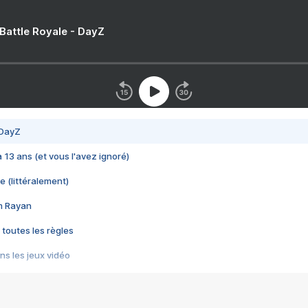
 Battle Royale - DayZ
 DayZ
 a 13 ans (et vous l'avez ignoré)
e (littéralement)
im Rayan
 toutes les règles
s les jeux vidéo
us choquant de Rockstar ? - Le scandale BULLY
e plus moche de Steam