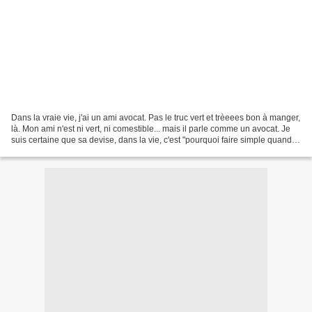
Dans la vraie vie, j'ai un ami avocat. Pas le truc vert et trèeees bon à manger,
là. Mon ami n'est ni vert, ni comestible... mais il parle comme un avocat. Je
suis certaine que sa devise, dans la vie, c'est "pourquoi faire simple quand
on peut faire compliqué"....