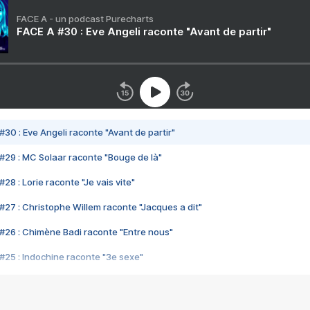
FACE A - un podcast Purecharts
FACE A #30 : Eve Angeli raconte "Avant de partir"
#30 : Eve Angeli raconte "Avant de partir"
#29 : MC Solaar raconte "Bouge de là"
28 : Lorie raconte "Je vais vite"
#27 : Christophe Willem raconte "Jacques a dit"
#26 : Chimène Badi raconte "Entre nous"
#25 : Indochine raconte "3e sexe"
#24 : Zaho raconte "C'est chelou"
#23 : Patrick Bruel raconte "Au café des délices"