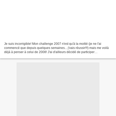
Je suis incorrigible! Mon challenge 2007 n'est qu'à la moitié (je ne l'ai
commencé que depuis quelques semaines... j'vais réussir!!!) mais me voilà
déjà à penser à celui de 2008! J'ai d'ailleurs décidé de participer
officiellement sur le blog challenge...