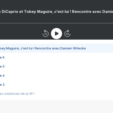
 DiCaprio et Tobey Maguire, c'est lui ! Rencontre avec Dam
bey Maguire, c'est lui ! Rencontre avec Damien Witecka
e 6
e 5
e 4
e 3
s créatrices de la VF !
e 2
e 1