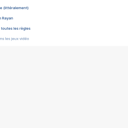
e (littéralement)
im Rayan
 toutes les règles
s les jeux vidéo
us choquant de Rockstar ? - Le scandale BULLY
e plus moche de Steam
du RÊVE tourne au CAUCHEMAR
pendant 8 heures
it… à tort
umiliés par un jeu vidéo
ire - Final Fantasy 8
ti un empire - Age of Empires