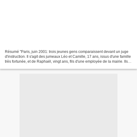
Résumé "Paris, juin 2001: trois jeunes gens comparaissent devant un juge
d'instruction. Il s'agit des jumeaux Léo et Camille, 17 ans, issus d'une famille
très fortunée, et de Raphaël, vingt ans, fils d'une employée de la mairie. Ils
ont noué autrefois,...