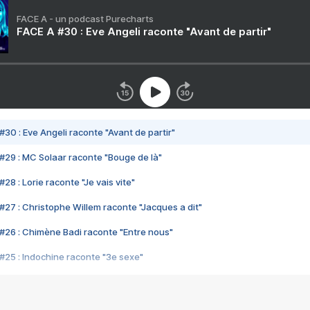
FACE A - un podcast Purecharts
FACE A #30 : Eve Angeli raconte "Avant de partir"
#30 : Eve Angeli raconte "Avant de partir"
#29 : MC Solaar raconte "Bouge de là"
28 : Lorie raconte "Je vais vite"
#27 : Christophe Willem raconte "Jacques a dit"
#26 : Chimène Badi raconte "Entre nous"
#25 : Indochine raconte "3e sexe"
#24 : Zaho raconte "C'est chelou"
#23 : Patrick Bruel raconte "Au café des délices"