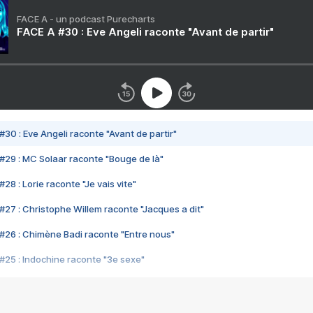
FACE A - un podcast Purecharts
FACE A #30 : Eve Angeli raconte "Avant de partir"
#30 : Eve Angeli raconte "Avant de partir"
#29 : MC Solaar raconte "Bouge de là"
28 : Lorie raconte "Je vais vite"
#27 : Christophe Willem raconte "Jacques a dit"
#26 : Chimène Badi raconte "Entre nous"
#25 : Indochine raconte "3e sexe"
#24 : Zaho raconte "C'est chelou"
#23 : Patrick Bruel raconte "Au café des délices"