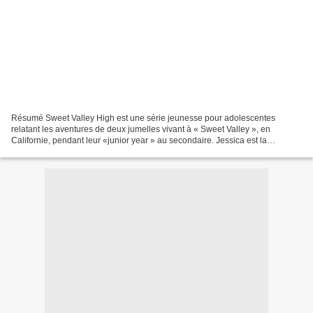
Résumé Sweet Valley High est une série jeunesse pour adolescentes
relatant les aventures de deux jumelles vivant à « Sweet Valley », en
Californie, pendant leur «junior year » au secondaire. Jessica est la
mondaine, ule flirt, un peu tête en l'air, pas...